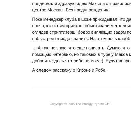
поддержали здравую идею Макса и отправились 
центре Москвы. Без предупреждения.
Пока менеджер клуба в шоке прикидывал что да 
поняв, кто к ним приехал, обыскивали металлои
оглядев стриптизерш, бодро виляющих задом по
побыстрее отсюда свалить. На этом ночь клабби
… А так, не знаю, что еще написать. Думаю, чт
помощью интервью, но таковых в туре у Макса м
добавить здесь что-либо не могу :) Будут вопро
А следом расскажу о Кироне и Робе.
Copyright © 2008 The Prodigy: тур по СНГ.