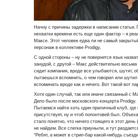
Начну с причины задержки в написании статьи.
нехватки времени есть еще один фактор – я реал
Максе. Этот человек едва ли не самый закрыт
персонаж в коллективе Prodigy.
С одной стороны – ну не повернется язык назва
занудой, с другой – Макс действительно весьма
сидит компания, вроде все улыбаются, шутят, о
пытаешься вспомнить, о чем говорил или шутил
вспоминать вроде как и нечего. Вот такой вот па
Хотя один случай, так или иначе связанный с М
Дело было после московского концерта Prodigy.
Пытаемся найти хоть один приличный клуб, где 
присутствует, ну и чтоб попонтовей был. Объех
стало понятно, что ничего стоящего в этот день 
не найдем. Все слегка приуныли, и тут раздаетс
“Ребят, а может в стрип-бар какой-нибудь съезд