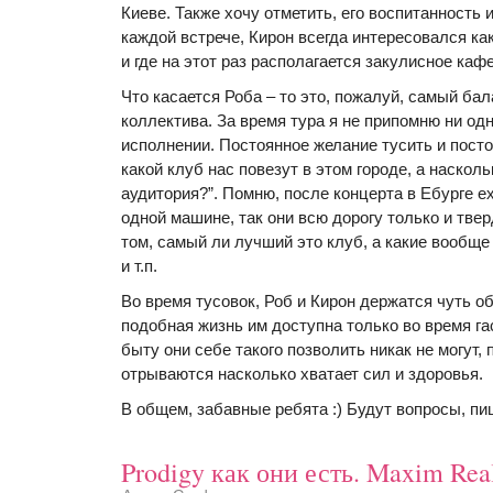
Киеве. Также хочу отметить, его воспитанность 
каждой встрече, Кирон всегда интересовался ка
и где на этот раз располагается закулисное кафе
Что касается Роба – то это, пожалуй, самый ба
коллектива. За время тура я не припомню ни одн
исполнении. Постоянное желание тусить и посто
какой клуб нас повезут в этом городе, а насколь
аудитория?”. Помню, после концерта в Ебурге е
одной машине, так они всю дорогу только и твер
том, самый ли лучший это клуб, а какие вообще
и т.п.
Во время тусовок, Роб и Кирон держатся чуть о
подобная жизнь им доступна только во время г
быту они себе такого позволить никак не могут,
отрываются насколько хватает сил и здоровья.
В общем, забавные ребята :) Будут вопросы, пи
Prodigy как они есть. Maxim Real