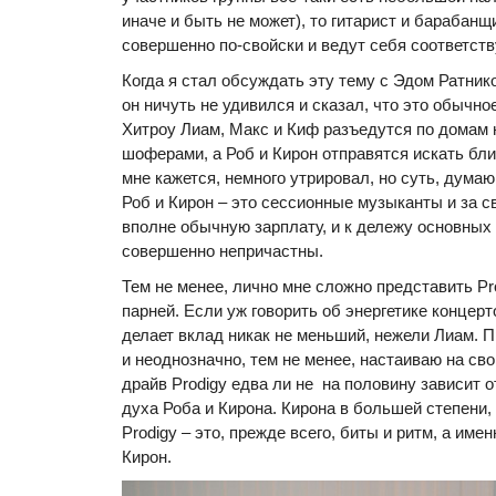
иначе и быть не может), то гитарист и барабан
совершенно по-свойски и ведут себя соответст
Когда я стал обсуждать эту тему с Эдом Ратнико
он ничуть не удивился и сказал, что это обычно
Хитроу Лиам, Макс и Киф разъедутся по домам 
шоферами, а Роб и Кирон отправятся искать бли
мне кажется, немного утрировал, но суть, думаю
Роб и Кирон – это сессионные музыканты и за 
вполне обычную зарплату, и к дележу основных 
совершенно непричастны.
Тем не менее, лично мне сложно представить Pr
парней. Если уж говорить об энергетике концерт
делает вклад никак не меньший, нежели Лиам. 
и неоднозначно, тем не менее, настаиваю на св
драйв Prodigy едва ли не на половину зависит о
духа Роба и Кирона. Кирона в большей степени, п
Prodigy – это, прежде всего, биты и ритм, а имен
Кирон.