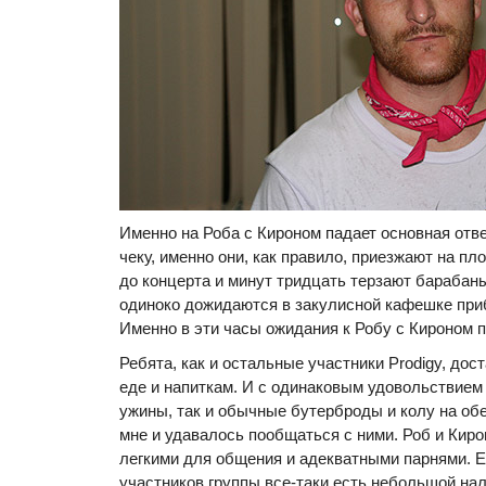
Именно на Роба с Кироном падает основная отве
чеку, именно они, как правило, приезжают на пл
до концерта и минут тридцать терзают барабаны
одиноко дожидаются в закулисной кафешке при
Именно в эти часы ожидания к Робу с Кироном п
Ребята, как и остальные участники Prodigy, дос
еде и напиткам. И с одинаковым удовольствием
ужины, так и обычные бутерброды и колу на об
мне и удавалось пообщаться с ними. Роб и Киро
легкими для общения и адекватными парнями. Е
участников группы все-таки есть небольшой нал