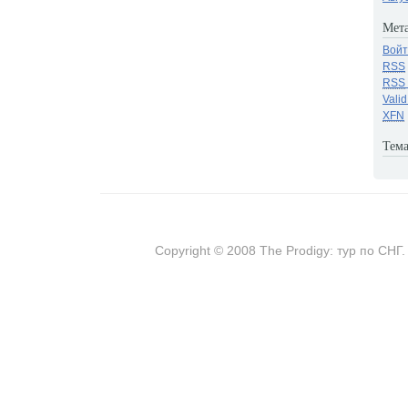
Мета
Войт
RSS
RSS
Vali
XFN
Тема
Copyright © 2008 The Prodigy: тур по СНГ.