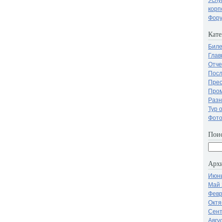
корп
Фору
Кате
Бил
Глав
Отче
Посл
Прес
Про
Разн
Тур 
Фот
Поис
Арх
Июнь
Май 
Февр
Октя
Сент
Авгу