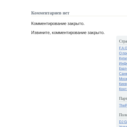
Комментариев нет
Комментирование закрыто.
Извините, комментирование закрыто.
Стр
F.A.
О пр
Купи
Инфо
Екат
Санк
Моск
Киев
Конт
Парт
TheP
Поле
DJ G
Услу