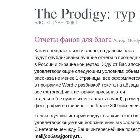
The Prodigy: ту
БЛОГ О ТУРЕ 2006 Г.
Отчеты фанов для блога
Автор: Gordy
Как и обещалось изначально, на данном блоге
будут опубликованы лучшие отчеты о прошедш
в России и Украине концертах! Жду от Вас эпос
удовлетворяющие следующим условиям: обьем
рассказа не менее 1 страницы, все оформляетс
в программе Word с разбивкой текста на абзацы
все фотографии к историям присылаются
отдельно (не нужно их вставлять в word), разме
фотографии по ширине – не более 300 пикселей 
Только лучшие истории войдут в архив этого бл
удовлетворяющие вышеобозначенным условиям, 
С нетерпением жду Ваши интереснейшие повеств
mail
[собака]
gordy.ru
.