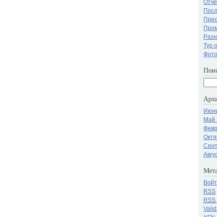
Отче
Посл
Прес
Про
Разн
Тур 
Фот
Поис
Арх
Июнь
Май 
Февр
Октя
Сент
Авгу
Мета
Войт
RSS
RSS
Vali