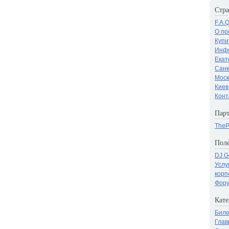
Стр
F.A.
О пр
Купи
Инфо
Екат
Санк
Моск
Киев
Конт
Парт
TheP
Поле
DJ G
Услу
корп
Фору
Кате
Бил
Глав