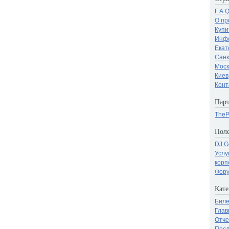
F.A.
О пр
Купи
Инфо
Екат
Санк
Моск
Киев
Конт
Парт
TheP
Поле
DJ G
Услу
корп
Фору
Кате
Бил
Глав
Отче
Посл