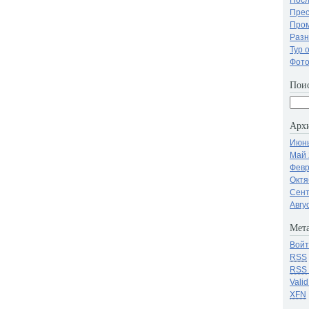
Прес
Про
Разн
Тур 
Фот
Поис
Арх
Июнь
Май 
Февр
Октя
Сент
Авгу
Мета
Войт
RSS
RSS
Vali
XFN